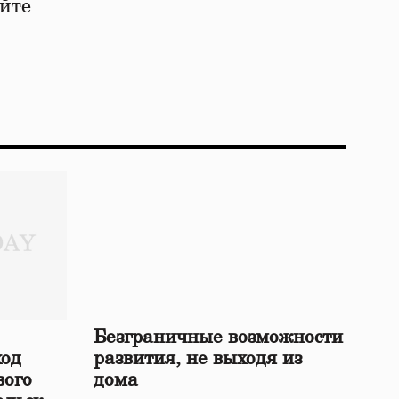
йте
Безграничные возможности
ход
развития, не выходя из
вого
дома