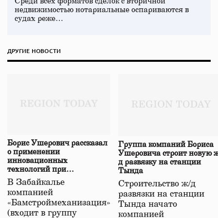
Среди всех форматов сделок с вторичной
недвижимостью нотариальные оспариваются в
судах реже…
ДРУГИЕ НОВОСТИ
Борис Ушерович рассказал
Группа компаний Бориса
о применении
Ушеровича строит новую ж
инновационных
д развязку на станции
технологий при
Тында
строительстве нового моста
В Забайкалье
Строительство ж/д
в Забайкалье
компанией
развязки на станции
«Бамстроймеханизация»
Тында начато
(входит в группу
компанией