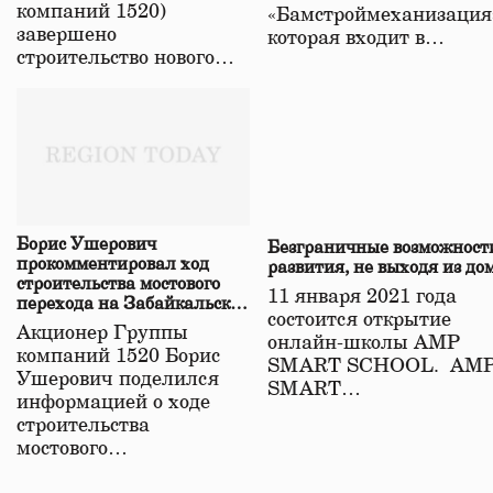
компаний 1520)
«Бамстроймеханизация
завершено
которая входит в…
строительство нового…
Борис Ушерович
Безграничные возможност
прокомментировал ход
развития, не выходя из до
строительства мостового
11 января 2021 года
перехода на Забайкальской
состоится открытие
железной дороге
Акционер Группы
онлайн-школы АМР
компаний 1520 Борис
SMART SCHOOL. АМ
Ушерович поделился
SMART…
информацией о ходе
строительства
мостового…