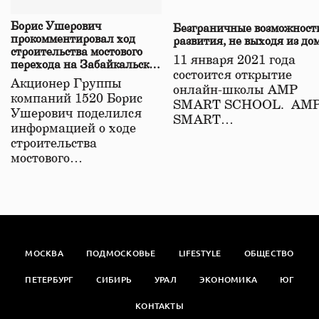
Борис Ушерович
Безграничные возможност
прокомментировал ход
развития, не выходя из до
строительства мостового
11 января 2021 года
перехода на Забайкальской
состоится открытие
железной дороге
Акционер Группы
онлайн-школы АМР
компаний 1520 Борис
SMART SCHOOL. АМ
Ушерович поделился
SMART…
информацией о ходе
строительства
мостового…
МОСКВА
ПОДМОСКОВЬЕ
LIFESTYLE
ОБЩЕСТВО
ПЕТЕРБУРГ
СИБИРЬ
УРАЛ
ЭКОНОМИКА
ЮГ
КОНТАКТЫ