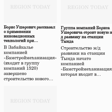
Борис Ушерович рассказал
Группа компаний Бориса
о применении
Ушеровича строит новую ж
инновационных
д развязку на станции
технологий при
Тында
строительстве нового моста
В Забайкалье
Строительство ж/д
в Забайкалье
компанией
развязки на станции
«Бамстроймеханизация»
Тында начато
(входит в группу
компанией
компаний 1520)
«Бамстроймеханизация
завершено
которая входит в…
строительство нового…