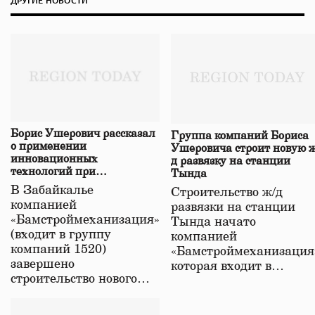
ДРУГИЕ НОВОСТИ
Борис Ушерович рассказал
Группа компаний Бориса
о применении
Ушеровича строит новую ж
инновационных
д развязку на станции
технологий при
Тында
строительстве нового моста
В Забайкалье
Строительство ж/д
в Забайкалье
компанией
развязки на станции
«Бамстроймеханизация»
Тында начато
(входит в группу
компанией
компаний 1520)
«Бамстроймеханизация
завершено
которая входит в…
строительство нового…