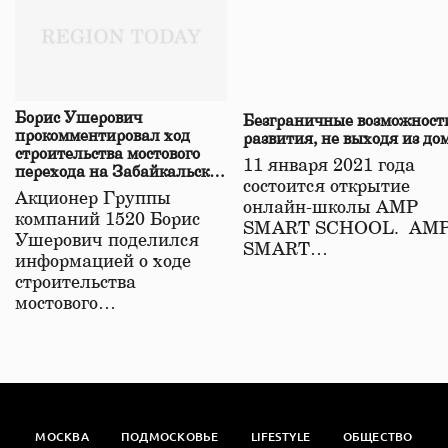
Борис Ушерович
Безграничные возможност
прокомментировал ход
развития, не выходя из до
строительства мостового
11 января 2021 года
перехода на Забайкальской
состоится открытие
железной дороге
Акционер Группы
онлайн-школы АМР
компаний 1520 Борис
SMART SCHOOL. АМ
Ушерович поделился
SMART…
информацией о ходе
строительства
мостового…
МОСКВА
ПОДМОСКОВЬЕ
LIFESTYLE
ОБЩЕСТВО