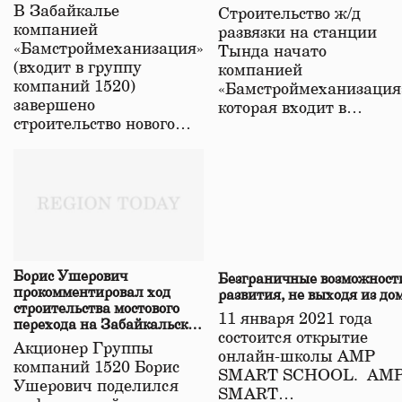
строительстве нового моста
В Забайкалье
Строительство ж/д
в Забайкалье
компанией
развязки на станции
«Бамстроймеханизация»
Тында начато
(входит в группу
компанией
компаний 1520)
«Бамстроймеханизация
завершено
которая входит в…
строительство нового…
Борис Ушерович
Безграничные возможност
прокомментировал ход
развития, не выходя из до
строительства мостового
11 января 2021 года
перехода на Забайкальской
состоится открытие
железной дороге
Акционер Группы
онлайн-школы АМР
компаний 1520 Борис
SMART SCHOOL. АМ
Ушерович поделился
SMART…