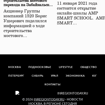
строительства мостового
11 января 2021 года
перехода на Забайкальской
состоится открытие
железной дороге
Акционер Группы
онлайн-школы АМР
компаний 1520 Борис
SMART SCHOOL. АМ
Ушерович поделился
SMART…
информацией о ходе
строительства
мостового…
МОСКВА
ПОДМОСКОВЬЕ
LIFESTYLE
ОБЩЕСТВО
ПЕТЕРБУРГ
СИБИРЬ
УРАЛ
ЭКОНОМИКА
ЮГ
КОНТАКТЫ
© 2026
INREGIONTODAY.RU
- НОВОСТИ
МОСКВА. В РЕГИОНЕ СЕГОДНЯ