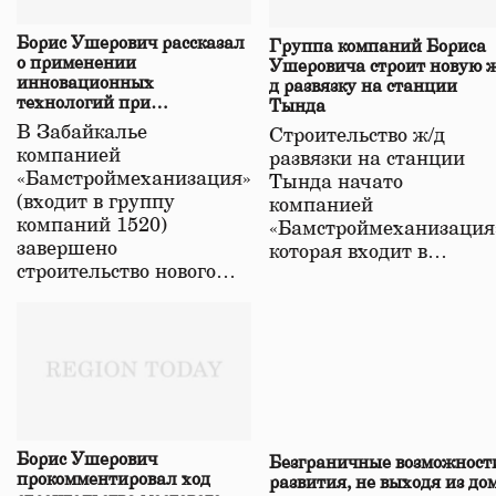
Борис Ушерович рассказал
Группа компаний Бориса
о применении
Ушеровича строит новую ж
инновационных
д развязку на станции
технологий при
Тында
строительстве нового моста
В Забайкалье
Строительство ж/д
в Забайкалье
компанией
развязки на станции
«Бамстроймеханизация»
Тында начато
(входит в группу
компанией
компаний 1520)
«Бамстроймеханизация
завершено
которая входит в…
строительство нового…
Борис Ушерович
Безграничные возможност
прокомментировал ход
развития, не выходя из до