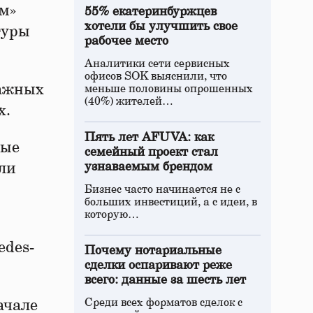
ум»
55% екатеринбуржцев
хотели бы улучшить свое
туры
рабочее место
Аналитики сети сервисных
офисов SOK выяснили, что
важных
меньше половины опрошенных
(40%) жителей…
х.
Пять лет AFUVA: как
ные
семейный проект стал
али
узнаваемым брендом
Бизнес часто начинается не с
больших инвестиций, а с идеи, в
которую…
edes-
Почему нотариальные
сделки оспаривают реже
всего: данные за шесть лет
Среди всех форматов сделок с
ачале