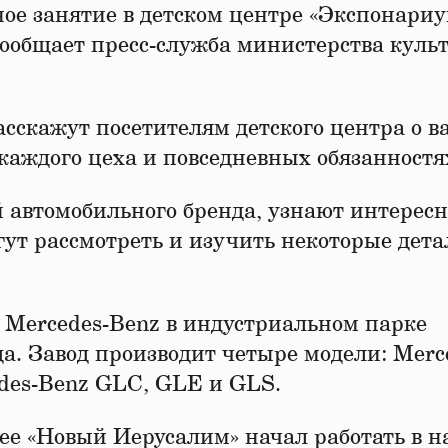
ное занятие в детском центре «Экспонари
сообщает пресс-служба министерства куль
асскажут посетителям детского центра о 
каждого цеха и повседневных обязанностя
й автомобильного бренда, узнают интерес
гут рассмотреть и изучить некоторые дет
 Mercedes-Benz в индустриальном парке
да. Завод производит четыре модели: Merc
des-Benz GLC, GLE и GLS.
ее «Новый Иерусалим» начал работать в н