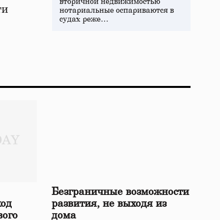
вторичной недвижимостью
ти
нотариальные оспариваются в
судах реже…
Безграничные возможности
ход
развития, не выходя из
вого
дома