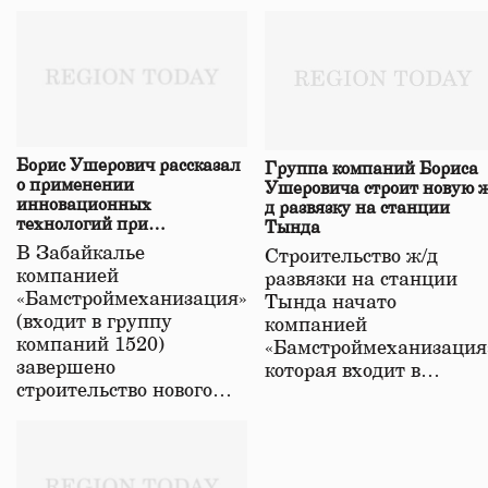
Борис Ушерович рассказал
Группа компаний Бориса
о применении
Ушеровича строит новую ж
инновационных
д развязку на станции
технологий при
Тында
строительстве нового моста
В Забайкалье
Строительство ж/д
в Забайкалье
компанией
развязки на станции
«Бамстроймеханизация»
Тында начато
(входит в группу
компанией
компаний 1520)
«Бамстроймеханизация
завершено
которая входит в…
строительство нового…