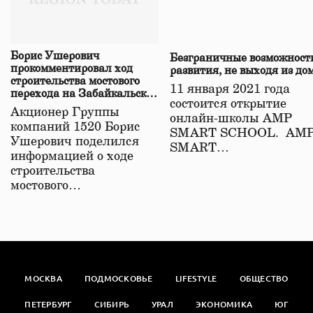
Борис Ушерович
Безграничные возможност
прокомментировал ход
развития, не выходя из до
строительства мостового
11 января 2021 года
перехода на Забайкальской
состоится открытие
железной дороге
Акционер Группы
онлайн-школы АМР
компаний 1520 Борис
SMART SCHOOL. АМ
Ушерович поделился
SMART…
информацией о ходе
строительства
мостового…
МОСКВА
ПОДМОСКОВЬЕ
LIFESTYLE
ОБЩЕСТВО
ПЕТЕРБУРГ
СИБИРЬ
УРАЛ
ЭКОНОМИКА
ЮГ