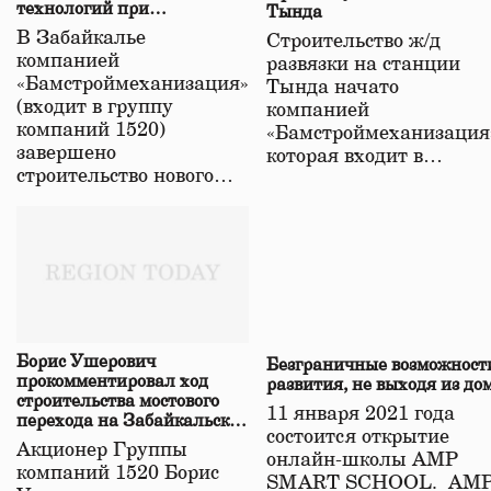
технологий при
Тында
строительстве нового моста
В Забайкалье
Строительство ж/д
в Забайкалье
компанией
развязки на станции
«Бамстроймеханизация»
Тында начато
(входит в группу
компанией
компаний 1520)
«Бамстроймеханизация
завершено
которая входит в…
строительство нового…
Борис Ушерович
Безграничные возможност
прокомментировал ход
развития, не выходя из до
строительства мостового
11 января 2021 года
перехода на Забайкальской
состоится открытие
железной дороге
Акционер Группы
онлайн-школы АМР
компаний 1520 Борис
SMART SCHOOL. АМ