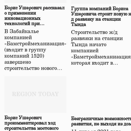
Борис Ушерович рассказал
Группа компаний Бориса
о применении
Ушеровича строит новую ж
инновационных
д развязку на станции
технологий при
Тында
строительстве нового моста
В Забайкалье
Строительство ж/д
в Забайкалье
компанией
развязки на станции
«Бамстроймеханизация»
Тында начато
(входит в группу
компанией
компаний 1520)
«Бамстроймеханизация
завершено
которая входит в…
строительство нового…
Борис Ушерович
Безграничные возможност
прокомментировал ход
развития, не выходя из до
строительства мостового