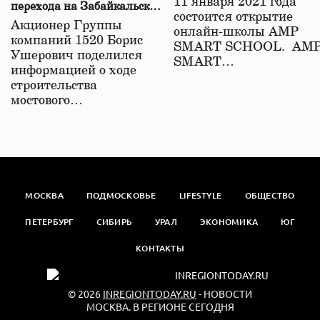
11 января 2021 года
перехода на Забайкальской
состоится открытие
железной дороге
Акционер Группы
онлайн-школы АМР
компаний 1520 Борис
SMART SCHOOL. АМ
Ушерович поделился
SMART…
информацией о ходе
строительства
мостового…
МОСКВА
ПОДМОСКОВЬЕ
LIFESTYLE
ОБЩЕСТВО
ПЕТЕРБУРГ
СИБИРЬ
УРАЛ
ЭКОНОМИКА
ЮГ
КОНТАКТЫ
© 2026
INREGIONTODAY.RU
- НОВОСТИ
МОСКВА. В РЕГИОНЕ СЕГОДНЯ