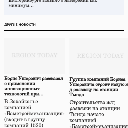
Екатеринбурге заявило о намерении как
минимум…
ДРУГИЕ НОВОСТИ
Борис Ушерович рассказал
Группа компаний Бориса
о применении
Ушеровича строит новую ж
инновационных
д развязку на станции
технологий при
Тында
строительстве нового моста
В Забайкалье
Строительство ж/д
в Забайкалье
компанией
развязки на станции
«Бамстроймеханизация»
Тында начато
(входит в группу
компанией
компаний 1520)
«Бамстроймеханизация