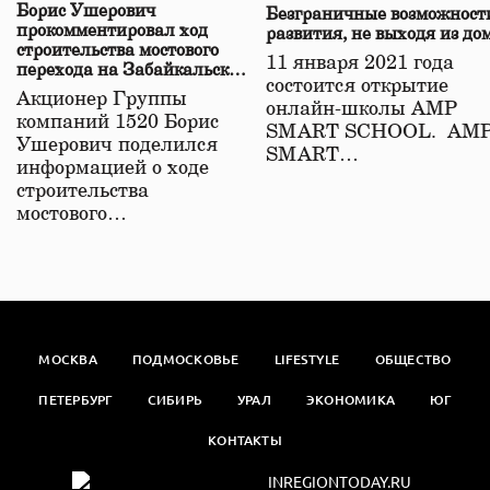
Борис Ушерович
Безграничные возможност
прокомментировал ход
развития, не выходя из до
строительства мостового
11 января 2021 года
перехода на Забайкальской
состоится открытие
железной дороге
Акционер Группы
онлайн-школы АМР
компаний 1520 Борис
SMART SCHOOL. АМ
Ушерович поделился
SMART…
информацией о ходе
строительства
мостового…
МОСКВА
ПОДМОСКОВЬЕ
LIFESTYLE
ОБЩЕСТВО
ПЕТЕРБУРГ
СИБИРЬ
УРАЛ
ЭКОНОМИКА
ЮГ
КОНТАКТЫ