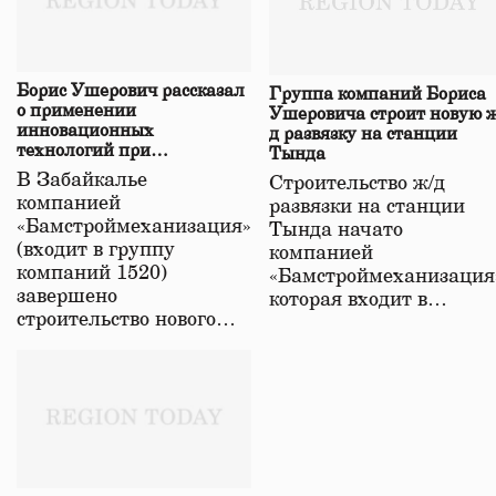
Борис Ушерович рассказал
Группа компаний Бориса
о применении
Ушеровича строит новую ж
инновационных
д развязку на станции
технологий при
Тында
строительстве нового моста
В Забайкалье
Строительство ж/д
в Забайкалье
компанией
развязки на станции
«Бамстроймеханизация»
Тында начато
(входит в группу
компанией
компаний 1520)
«Бамстроймеханизация
завершено
которая входит в…
строительство нового…