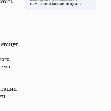
отать
намерении как минимум…
 станут
ого,
ремя
и
нтации
ии