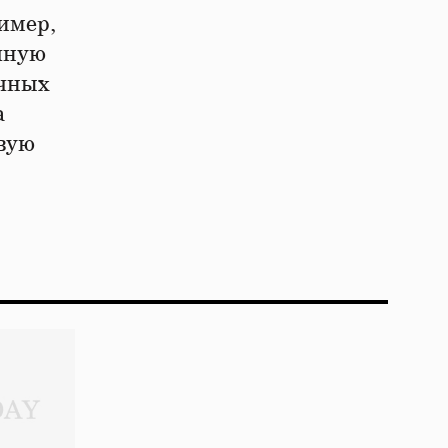
имер,
чную
очных
а
евую