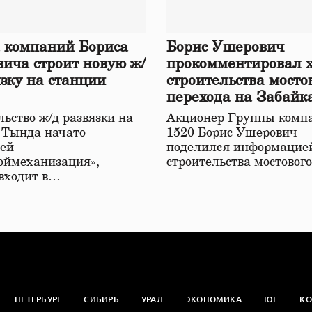
 компаний Бориса
Борис Ушерович
ича строит новую ж/
прокомментировал 
язку на станции
строительства мосто
перехода на Забайк
железной дороге
ьство ж/д развязки на
Акционер Группы комп
 Тында начато
1520 Борис Ушерович
ей
поделился информацией
оймеханизация»,
строительства мостовог
 входит в…
ПЕТЕРБУРГ
СИБИРЬ
УРАЛ
ЭКОНОМИКА
ЮГ
КО