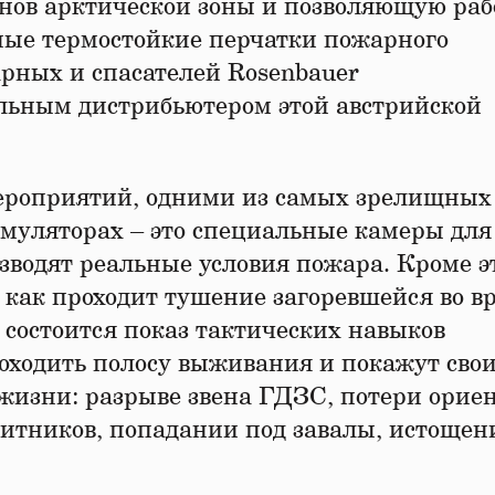
нов арктической зоны и позволяющую раб
аные термостойкие перчатки пожарного
рных и спасателей Rosenbauer
альным дистрибьютером этой австрийской
мероприятий, одними из самых зрелищных
имуляторах – это специальные камеры для
зводят реальные условия пожара. Кроме эт
 как проходит тушение загоревшейся во в
состоится показ тактических навыков
оходить полосу выживания и покажут сво
жизни: разрыве звена ГДЗС, потери орие
итников, попадании под завалы, истощен