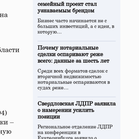
семейный проект стал
узнаваемым брендом
 на
Бизнес часто начинается не с
больших инвестиций, а с идеи, в
которую…
Почему нотариальные
бласти
сделки оспаривают реже
всего: данные за шесть лет
Среди всех форматов сделок с
вторичной недвижимостью
нотариальные оспариваются в
судах реже…
Свердловская ЛДПР заявила
о намерении усилить
4)
позиции
ки –
Региональное отделение ЛДПР
нную
на конференции в
Екатеринбурге заявило о