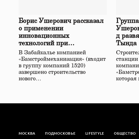
Борис Ушерович рассказал
Группа
о применении
Ушеров
инновационных
д разв
технологий при
Тында
строительстве нового моста
В Забайкалье компанией
Строител
в Забайкалье
«Бамстроймеханизация» (входит
станции
в группу компаний 1520)
компани
завершено строительство
«Бамстр
нового…
которая
МОСКВА
ПОДМОСКОВЬЕ
LIFESTYLE
ОБЩЕСТВО