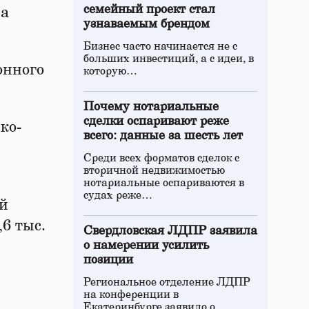
семейный проект стал
на
узнаваемым брендом
Бизнес часто начинается не с
больших инвестиций, а с идеи, в
онного
которую…
Почему нотариальные
сделки оспаривают реже
ко-
всего: данные за шесть лет
Среди всех форматов сделок с
вторичной недвижимостью
нотариальные оспариваются в
судах реже…
ой
6 тыс.
Свердловская ЛДПР заявила
о намерении усилить
позиции
Региональное отделение ЛДПР
на конференции в
Екатеринбурге заявило о