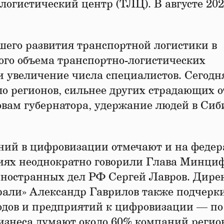
огистический центр (ТЛЦ). В августе 202
шего развития транспортной логистики в
го объема транспортно-логистических
и увеличение числа специалистов. Сегодн
ло регионов, сильнее других страдающих о
ловам губернатора, удержание людей в Си
ний в цифровизации отмечают и на феде
ениях неоднократно говорили Глава Минци
ностранных дел РФ Сергей Лавров. Дирек
рали» Александр Гаврилов также подчерк
одов и предприятий к цифровизации — по
изнеса думают около 60% компаний регио