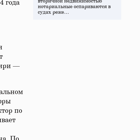
вторичной недвижимостью
4 года
нотариальные оспариваются в
судах реже…
я
т
бири —
ральном
фры
тор по
ивает
на. По