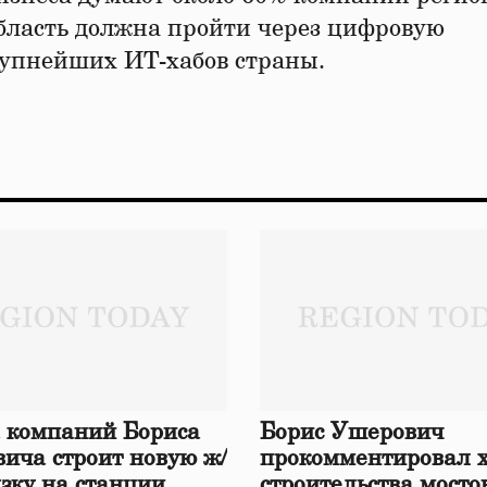
бласть должна пройти через цифровую
рупнейших ИТ-хабов страны.
 компаний Бориса
Борис Ушерович
ича строит новую ж/
прокомментировал 
язку на станции
строительства мосто