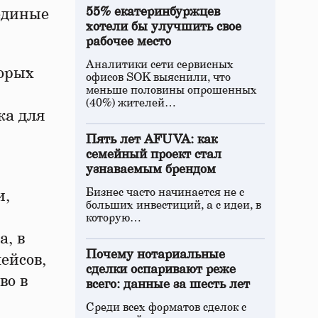
55% екатеринбуржцев
единые
хотели бы улучшить свое
рабочее место
Аналитики сети сервисных
торых
офисов SOK выяснили, что
меньше половины опрошенных
(40%) жителей…
ка для
Пять лет AFUVA: как
семейный проект стал
узнаваемым брендом
Бизнес часто начинается не с
и,
больших инвестиций, а с идеи, в
которую…
а, в
Почему нотариальные
ейсов,
сделки оспаривают реже
во в
всего: данные за шесть лет
Среди всех форматов сделок с