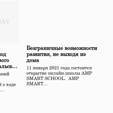
Безграничные возможности
ход
развития, не выходя из
вого
дома
альской
11 января 2021 года состоится
открытие онлайн-школы АМР
аний
SMART SCHOOL. АМР
SMART…
 о ходе
о…