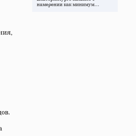
намерении как минимум…
ния,
ов.
а