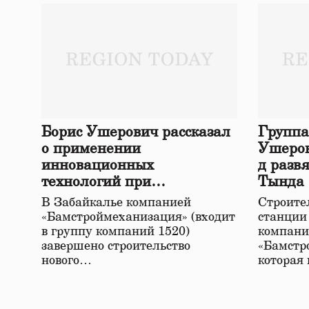
Борис Ушерович рассказал
Группа
о применении
Ушеров
инновационных
д разв
технологий при
Тында
строительстве нового моста
В Забайкалье компанией
Строител
в Забайкалье
«Бамстроймеханизация» (входит
станции
в группу компаний 1520)
компани
завершено строительство
«Бамстр
нового…
которая