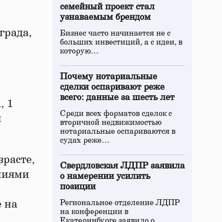
семейный проект стал
узнаваемым брендом
града,
Бизнес часто начинается не с
больших инвестиций, а с идеи, в
которую…
Почему нотариальные
сделки оспаривают реже
всего: данные за шесть лет
, 1
Среди всех форматов сделок с
и
вторичной недвижимостью
нотариальные оспариваются в
судах реже…
зрасте,
Свердловская ЛДПР заявила
ениями
о намерении усилить
позиции
е на
Региональное отделение ЛДПР
на конференции в
Екатеринбурге заявило о