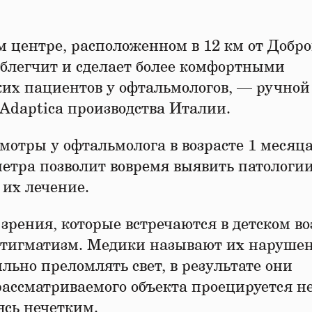
центре, расположенном в 12 км от Добро
облегчит и сделает более комфортными
их пациентов у офтальмологов, — ручной
daptica производства Италии.
отры у офтальмолога в возрасте 1 месяца
метра позволит вовремя выявить патологи
 их лечение.
зрения, которые встречаются в детском во
 астигматизм. Медики называют их наруш
льно преломлять свет, в результате они
рассматриваемого объекта проецируется н
вясь нечетким.