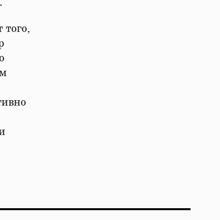
.
 того,
р
о
ам
тивно
и