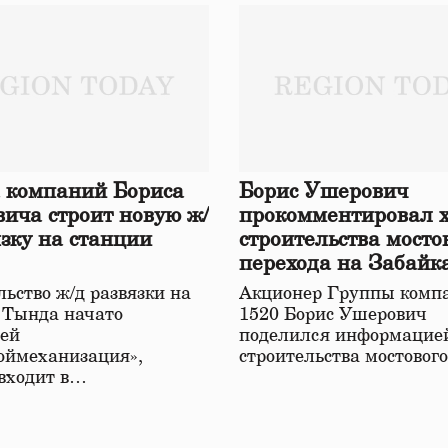
 компаний Бориса
Борис Ушерович
ича строит новую ж/
прокомментировал 
язку на станции
строительства мосто
перехода на Забайк
железной дороге
ьство ж/д развязки на
Акционер Группы комп
 Тында начато
1520 Борис Ушерович
ей
поделился информацией
оймеханизация»,
строительства мостовог
 входит в…