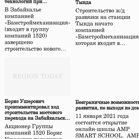
технологий при
Тында
строительстве нового моста
В Забайкалье
Строительство ж/д
в Забайкалье
компанией
развязки на станции
«Бамстроймеханизация»
Тында начато
(входит в группу
компанией
компаний 1520)
«Бамстроймеханизация
завершено
которая входит в…
строительство нового…
Борис Ушерович
Безграничные возможност
прокомментировал ход
развития, не выходя из до
строительства мостового
11 января 2021 года
перехода на Забайкальской
состоится открытие
железной дороге
Акционер Группы
онлайн-школы АМР
компаний 1520 Борис
SMART SCHOOL. АМ