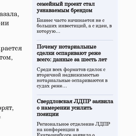
семейный проект стал
узнаваемым брендом
азала,
Бизнес часто начинается не с
рии
больших инвестиций, а с идеи, в
которую…
Почему нотариальные
арается
сделки оспаривают реже
том,
всего: данные за шесть лет
Среди всех форматов сделок с
вторичной недвижимостью
нотариальные оспариваются в
судах реже…
Свердловская ЛДПР заявила
рят,
о намерении усилить
позиции
е
Региональное отделение ЛДПР
на конференции в
Екатеринбурге заявило о