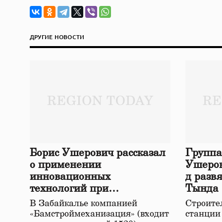
ДРУГИЕ НОВОСТИ
Борис Ушерович рассказал
Группа
о применении
Ушеров
инновационных
д разв
технологий при
Тында
строительстве нового моста
В Забайкалье компанией
Строител
в Забайкалье
«Бамстроймеханизация» (входит
станции