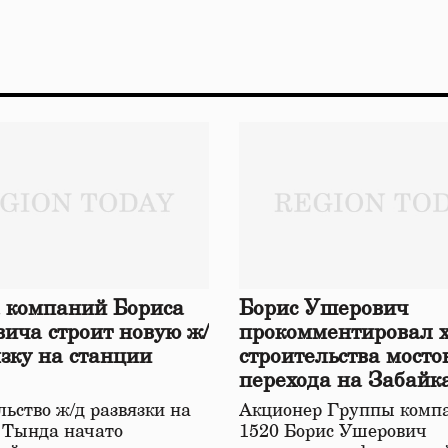
 компаний Бориса
Борис Ушерович
ича строит новую ж/
прокомментировал 
язку на станции
строительства мосто
перехода на Забайк
железной дороге
ьство ж/д развязки на
Акционер Группы комп
 Тында начато
1520 Борис Ушерович