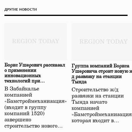
ДРУГИЕ НОВОСТИ
Борис Ушерович рассказал
Группа компаний Бориса
о применении
Ушеровича строит новую ж
инновационных
д развязку на станции
технологий при
Тында
строительстве нового моста
В Забайкалье
Строительство ж/д
в Забайкалье
компанией
развязки на станции
«Бамстроймеханизация»
Тында начато
(входит в группу
компанией
компаний 1520)
«Бамстроймеханизация
завершено
которая входит в…
строительство нового…