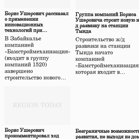
Борис Ушерович рассказал
Группа компаний Бориса
о применении
Ушеровича строит новую ж
инновационных
д развязку на станции
технологий при
Тында
строительстве нового моста
В Забайкалье
Строительство ж/д
в Забайкалье
компанией
развязки на станции
«Бамстроймеханизация»
Тында начато
(входит в группу
компанией
компаний 1520)
«Бамстроймеханизация
завершено
которая входит в…
строительство нового…
Борис Ушерович
Безграничные возможност
прокомментировал ход
развития, не выходя из до