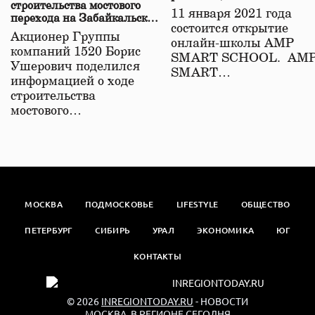
строительства мостового
11 января 2021 года
перехода на Забайкальской
состоится открытие
железной дороге
Акционер Группы
онлайн-школы АМР
компаний 1520 Борис
SMART SCHOOL. АМ
Ушерович поделился
SMART…
информацией о ходе
строительства
мостового…
МОСКВА
ПОДМОСКОВЬЕ
LIFESTYLE
ОБЩЕСТВО
ПЕТЕРБУРГ
СИБИРЬ
УРАЛ
ЭКОНОМИКА
ЮГ
КОНТАКТЫ
© 2026
INREGIONTODAY.RU
- НОВОСТИ
МОСКВА. В РЕГИОНЕ СЕГОДНЯ