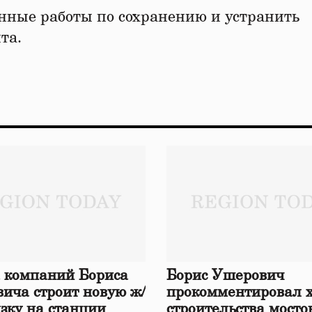
онные работы по сохранению и устранить
та.
 компаний Бориса
Борис Ушерович
ича строит новую ж/
прокомментировал 
язку на станции
строительства мосто