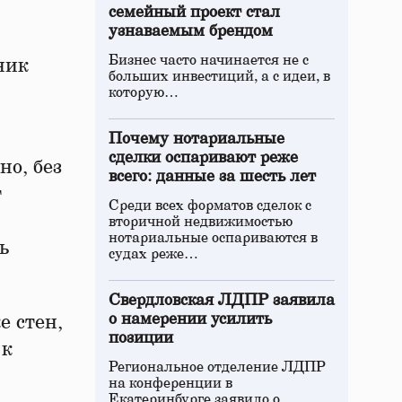
семейный проект стал
узнаваемым брендом
Бизнес часто начинается не с
ник
больших инвестиций, а с идеи, в
которую…
Почему нотариальные
сделки оспаривают реже
но, без
всего: данные за шесть лет
т
Среди всех форматов сделок с
вторичной недвижимостью
нотариальные оспариваются в
ь
судах реже…
Свердловская ЛДПР заявила
о намерении усилить
е стен,
позиции
 к
Региональное отделение ЛДПР
на конференции в
Екатеринбурге заявило о