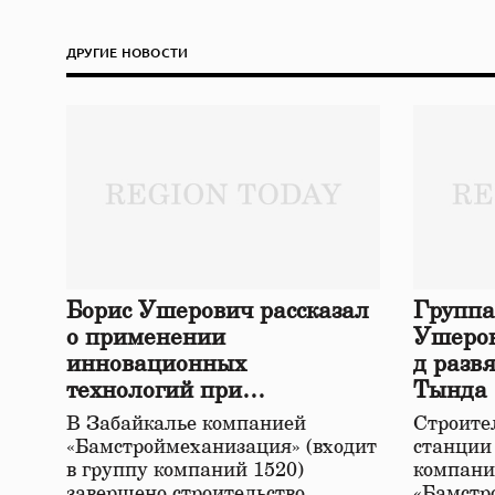
ДРУГИЕ НОВОСТИ
Борис Ушерович рассказал
Группа
о применении
Ушеров
инновационных
д разв
технологий при
Тында
строительстве нового моста
В Забайкалье компанией
Строител
в Забайкалье
«Бамстроймеханизация» (входит
станции
в группу компаний 1520)
компани
завершено строительство
«Бамстр