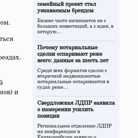
семейный проект стал
узнаваемым брендом
Бизнес часто начинается не с
ром.
больших инвестиций, а с идеи, в
которую…
ться
Почему нотариальные
сделки оспаривают реже
оездах.
всего: данные за шесть лет
Среди всех форматов сделок с
вторичной недвижимостью
нотариальные оспариваются в
й
судах реже…
нов) и
Свердловская ЛДПР заявила
о намерении усилить
позиции
Региональное отделение ЛДПР
на конференции в
Екатеринбурге заявило о