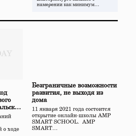
намерении как минимум…
Безграничные возможности
ход
развития, не выходя из
вого
дома
альской
11 января 2021 года состоится
открытие онлайн-школы АМР
аний
SMART SCHOOL. АМР
SMART…
 о ходе
о…