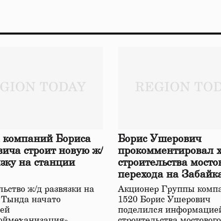
 компаний Бориса
Борис Ушерович
ича строит новую ж/
прокомментировал 
язку на станции
строительства мосто
перехода на Забайк
железной дороге
ьство ж/д развязки на
Акционер Группы комп
 Тында начато
1520 Борис Ушерович
ей
поделился информацией
оймеханизация»,
строительства мостовог