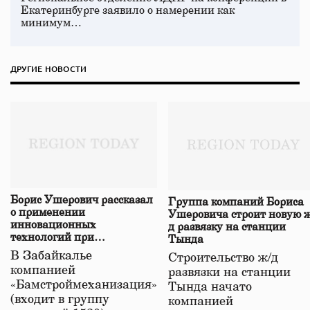
Екатеринбурге заявило о намерении как
минимум…
ДРУГИЕ НОВОСТИ
Борис Ушерович рассказал
Группа компаний Бориса
о применении
Ушеровича строит новую ж
инновационных
д развязку на станции
технологий при
Тында
строительстве нового моста
В Забайкалье
Строительство ж/д
в Забайкалье
компанией
развязки на станции
«Бамстроймеханизация»
Тында начато
(входит в группу
компанией