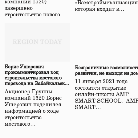
компаний 1520)
«Бамстроймеханизация
завершено
которая входит в…
строительство нового…
Борис Ушерович
Безграничные возможност
прокомментировал ход
развития, не выходя из до
строительства мостового
11 января 2021 года
перехода на Забайкальской
состоится открытие
железной дороге
Акционер Группы
онлайн-школы АМР
компаний 1520 Борис
SMART SCHOOL. АМ
Ушерович поделился
SMART…
информацией о ходе
строительства
мостового…