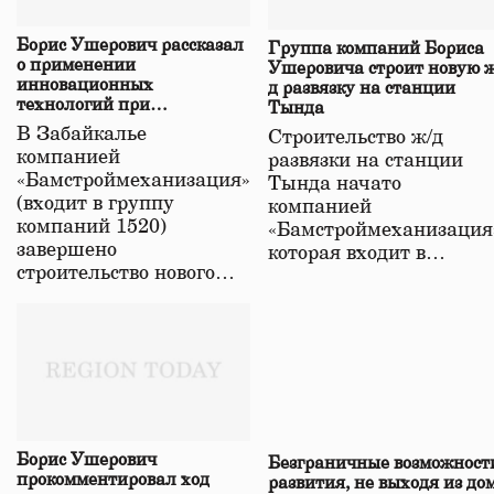
Борис Ушерович рассказал
Группа компаний Бориса
о применении
Ушеровича строит новую ж
инновационных
д развязку на станции
технологий при
Тында
строительстве нового моста
В Забайкалье
Строительство ж/д
в Забайкалье
компанией
развязки на станции
«Бамстроймеханизация»
Тында начато
(входит в группу
компанией
компаний 1520)
«Бамстроймеханизация
завершено
которая входит в…
строительство нового…
Борис Ушерович
Безграничные возможност
прокомментировал ход
развития, не выходя из до