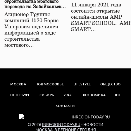
строительства мостового
11 января 2021 года
перехода на Забайкальской
состоится открытие
железной дороге
Акционер Группы
онлайн-школы АМР
компаний 1520 Борис
SMART SCHOOL. АМ
Ушерович поделился
SMART…
информацией о ходе
строительства
мостового…
МОСКВА
ПОДМОСКОВЬЕ
LIFESTYLE
ОБЩЕСТВО
ПЕТЕРБУРГ
СИБИРЬ
УРАЛ
ЭКОНОМИКА
ЮГ
КОНТАКТЫ
© 2026
INREGIONTODAY.RU
- НОВОСТИ
МОСКВА. В РЕГИОНЕ СЕГОДНЯ