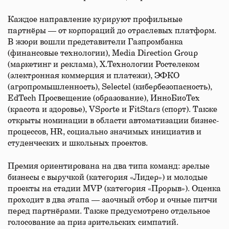
Каждое направление курируют профильные
партнёры — от корпораций до отраслевых платформ.
В жюри вошли представители Газпромбанка
(финансовые технологии), Media Direction Group
(маркетинг и реклама), X.Технологии Ростелеком
(электронная коммерция и платежи), ЭФКО
(агропромышленность), Selectel (кибербезопасность),
EdTech Просвещение (образование), ИнноБиоТех
(красота и здоровье), VSporte и FitStars (спорт). Также
открыты номинации в области автоматизации бизнес-
процессов, HR, социально значимых инициатив и
студенческих и школьных проектов.
Премия ориентирована на два типа команд: зрелые
бизнесы с выручкой (категория «Лидер») и молодые
проекты на стадии MVP (категория «Прорыв»). Оценка
проходит в два этапа — заочный отбор и очные питчи
перед партнёрами. Также предусмотрено отдельное
голосование за приз зрительских симпатий.