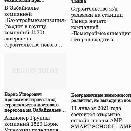
технологий при
Тында
строительстве нового моста
В Забайкалье
Строительство ж/д
в Забайкалье
компанией
развязки на станции
«Бамстроймеханизация»
Тында начато
(входит в группу
компанией
компаний 1520)
«Бамстроймеханизация
завершено
которая входит в…
строительство нового…
Борис Ушерович
Безграничные возможност
прокомментировал ход
развития, не выходя из до
строительства мостового
11 января 2021 года
перехода на Забайкальской
состоится открытие
железной дороге
Акционер Группы
онлайн-школы АМР
компаний 1520 Борис
SMART SCHOOL. АМ
Ушерович поделился