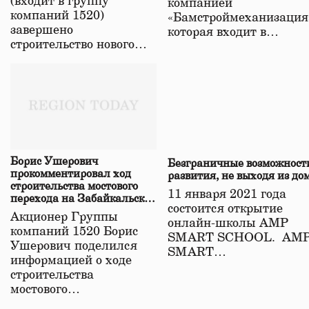
(входит в группу
компанией
компаний 1520)
«Бамстроймеханизация
завершено
которая входит в…
строительство нового…
Борис Ушерович
Безграничные возможност
прокомментировал ход
развития, не выходя из до
строительства мостового
11 января 2021 года
перехода на Забайкальской
состоится открытие
железной дороге
Акционер Группы
онлайн-школы АМР
компаний 1520 Борис
SMART SCHOOL. АМ
Ушерович поделился
SMART…
информацией о ходе
строительства
мостового…