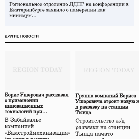
Региональное отделение ЛДПР на конференции в
Екатеринбурге заявило о намерении как
минимум…
ДРУГИЕ НОВОСТИ
Борис Ушерович рассказал
Группа компаний Бориса
о применении
Ушеровича строит новую ж
инновационных
д развязку на станции
технологий при
Тында
строительстве нового моста
В Забайкалье
Строительство ж/д
в Забайкалье
компанией
развязки на станции
«Бамстроймеханизация»
Тында начато