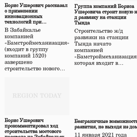
Борис Ушерович рассказал
Группа компаний Бориса
о применении
Ушеровича строит новую ж
инновационных
д развязку на станции
технологий при
Тында
строительстве нового моста
В Забайкалье
Строительство ж/д
в Забайкалье
компанией
развязки на станции
«Бамстроймеханизация»
Тында начато
(входит в группу
компанией
компаний 1520)
«Бамстроймеханизация
завершено
которая входит в…
строительство нового…
Борис Ушерович
Безграничные возможност
прокомментировал ход
развития, не выходя из до
строительства мостового
11 января 2021 года