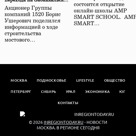
перехода на Забайкальской
состоится открытие
железной дороге
Акционер Группы
онлайн-школы АМР
компаний 1520 Борис
SMART SCHOOL. АМ
Ушерович поделился
SMART…
информацией о ходе
строительства
мостового…
МОСКВА
ПОДМОСКОВЬЕ
LIFESTYLE
ОБЩЕСТВО
ПЕТЕРБУРГ
СИБИРЬ
УРАЛ
ЭКОНОМИКА
ЮГ
КОНТАКТЫ
© 2026
INREGIONTODAY.RU
- НОВОСТИ
МОСКВА. В РЕГИОНЕ СЕГОДНЯ