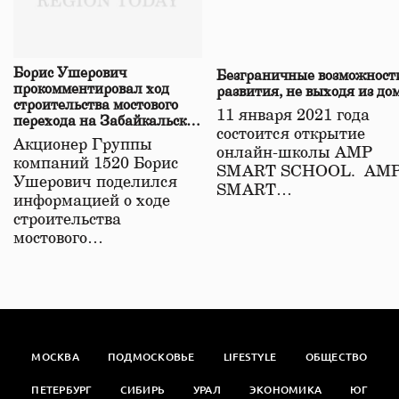
Борис Ушерович
Безграничные возможност
прокомментировал ход
развития, не выходя из до
строительства мостового
11 января 2021 года
перехода на Забайкальской
состоится открытие
железной дороге
Акционер Группы
онлайн-школы АМР
компаний 1520 Борис
SMART SCHOOL. АМ
Ушерович поделился
SMART…
информацией о ходе
строительства
мостового…
МОСКВА
ПОДМОСКОВЬЕ
LIFESTYLE
ОБЩЕСТВО
ПЕТЕРБУРГ
СИБИРЬ
УРАЛ
ЭКОНОМИКА
ЮГ