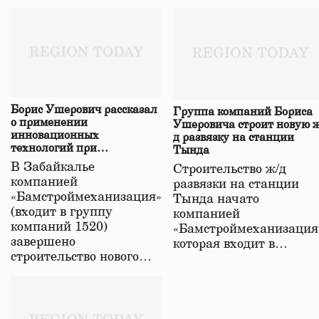
Борис Ушерович рассказал
Группа компаний Бориса
о применении
Ушеровича строит новую ж
инновационных
д развязку на станции
технологий при
Тында
строительстве нового моста
В Забайкалье
Строительство ж/д
в Забайкалье
компанией
развязки на станции
«Бамстроймеханизация»
Тында начато
(входит в группу
компанией
компаний 1520)
«Бамстроймеханизация
завершено
которая входит в…
строительство нового…