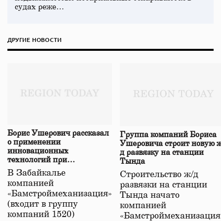
судах реже…
ДРУГИЕ НОВОСТИ
Борис Ушерович рассказал
Группа компаний Бориса
о применении
Ушеровича строит новую ж
инновационных
д развязку на станции
технологий при
Тында
строительстве нового моста
В Забайкалье
Строительство ж/д
в Забайкалье
компанией
развязки на станции
«Бамстроймеханизация»
Тында начато
(входит в группу
компанией
компаний 1520)
«Бамстроймеханизация