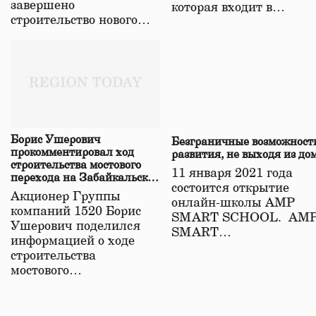
завершено
которая входит в…
строительство нового…
Борис Ушерович
Безграничные возможност
прокомментировал ход
развития, не выходя из до
строительства мостового
11 января 2021 года
перехода на Забайкальской
состоится открытие
железной дороге
Акционер Группы
онлайн-школы АМР
компаний 1520 Борис
SMART SCHOOL. АМ
Ушерович поделился
SMART…
информацией о ходе
строительства
мостового…