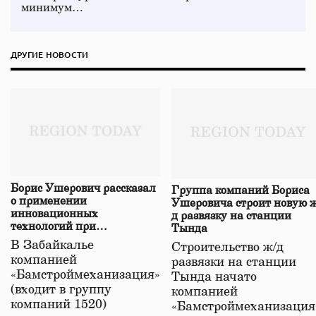
минимум…
ДРУГИЕ НОВОСТИ
Борис Ушерович рассказал
Группа компаний Бориса
о применении
Ушеровича строит новую ж
инновационных
д развязку на станции
технологий при
Тында
строительстве нового моста
В Забайкалье
Строительство ж/д
в Забайкалье
компанией
развязки на станции
«Бамстроймеханизация»
Тында начато
(входит в группу
компанией
компаний 1520)
«Бамстроймеханизация