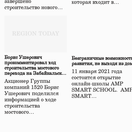
завершено
которая входит в…
строительство нового…
Борис Ушерович
Безграничные возможност
прокомментировал ход
развития, не выходя из до
строительства мостового
11 января 2021 года
перехода на Забайкальской
состоится открытие
железной дороге
Акционер Группы
онлайн-школы АМР
компаний 1520 Борис
SMART SCHOOL. АМ
Ушерович поделился
SMART…
информацией о ходе
строительства
мостового…