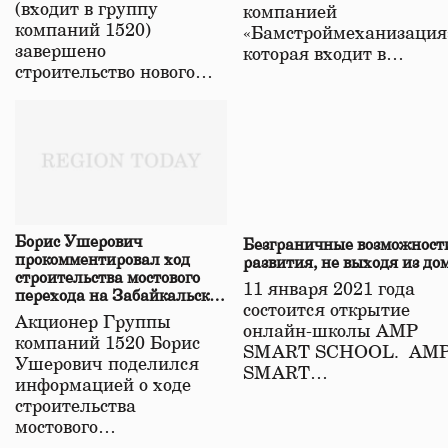
(входит в группу
компанией
компаний 1520)
«Бамстроймеханизация
завершено
которая входит в…
строительство нового…
Борис Ушерович
Безграничные возможност
прокомментировал ход
развития, не выходя из до
строительства мостового
11 января 2021 года
перехода на Забайкальской
состоится открытие
железной дороге
Акционер Группы
онлайн-школы АМР
компаний 1520 Борис
SMART SCHOOL. АМ
Ушерович поделился
SMART…
информацией о ходе
строительства
мостового…