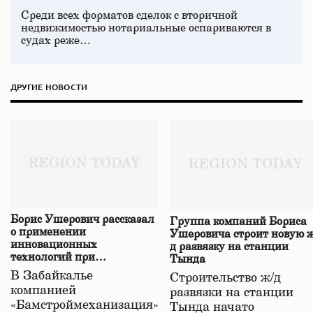
Среди всех форматов сделок с вторичной
недвижимостью нотариальные оспариваются в
судах реже…
ДРУГИЕ НОВОСТИ
Борис Ушерович рассказал
Группа компаний Бориса
о применении
Ушеровича строит новую ж
инновационных
д развязку на станции
технологий при
Тында
строительстве нового моста
В Забайкалье
Строительство ж/д
в Забайкалье
компанией
развязки на станции
«Бамстроймеханизация»
Тында начато