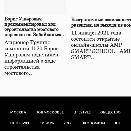
Борис Ушерович
Безграничные возможност
прокомментировал ход
развития, не выходя из до
строительства мостового
11 января 2021 года
перехода на Забайкальской
состоится открытие
железной дороге
Акционер Группы
онлайн-школы АМР
компаний 1520 Борис
SMART SCHOOL. АМ
Ушерович поделился
SMART…
информацией о ходе
строительства
мостового…
МОСКВА
ПОДМОСКОВЬЕ
LIFESTYLE
ОБЩЕСТВО
ПЕТЕРБУРГ
СИБИРЬ
УРАЛ
ЭКОНОМИКА
ЮГ