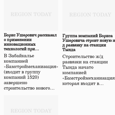
Борис Ушерович рассказал
Группа компаний Бориса
о применении
Ушеровича строит новую ж
инновационных
д развязку на станции
технологий при
Тында
строительстве нового моста
В Забайкалье
Строительство ж/д
в Забайкалье
компанией
развязки на станции
«Бамстроймеханизация»
Тында начато
(входит в группу
компанией
компаний 1520)
«Бамстроймеханизация
завершено
которая входит в…
строительство нового…