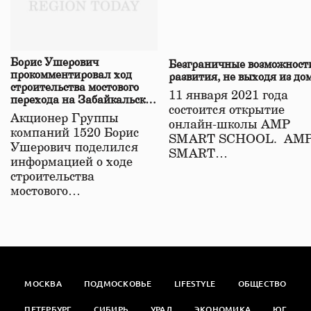
Борис Ушерович
Безграничные возможност
прокомментировал ход
развития, не выходя из до
строительства мостового
11 января 2021 года
перехода на Забайкальской
состоится открытие
железной дороге
Акционер Группы
онлайн-школы АМР
компаний 1520 Борис
SMART SCHOOL. АМ
Ушерович поделился
SMART…
информацией о ходе
строительства
мостового…
МОСКВА
ПОДМОСКОВЬЕ
LIFESTYLE
ОБЩЕСТВО
ПЕТЕРБУРГ
СИБИРЬ
УРАЛ
ЭКОНОМИКА
ЮГ