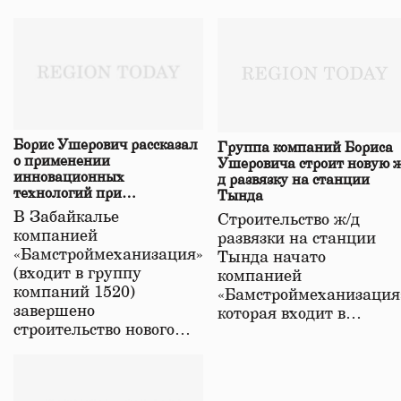
Борис Ушерович рассказал
Группа компаний Бориса
о применении
Ушеровича строит новую ж
инновационных
д развязку на станции
технологий при
Тында
строительстве нового моста
В Забайкалье
Строительство ж/д
в Забайкалье
компанией
развязки на станции
«Бамстроймеханизация»
Тында начато
(входит в группу
компанией
компаний 1520)
«Бамстроймеханизация
завершено
которая входит в…
строительство нового…