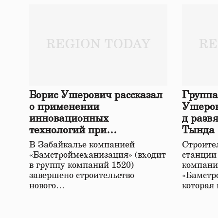
Борис Ушерович рассказал
Группа
о применении
Ушеров
инновационных
д разв
технологий при
Тында
строительстве нового моста
В Забайкалье компанией
Строител
в Забайкалье
«Бамстроймеханизация» (входит
станции
в группу компаний 1520)
компани
завершено строительство
«Бамстр
нового…
которая