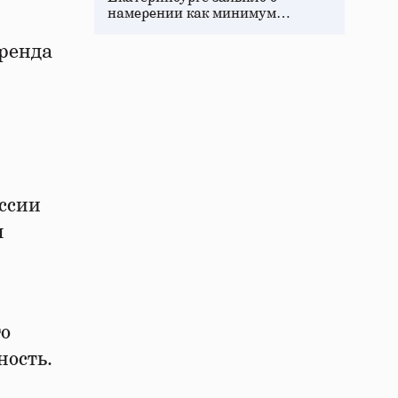
намерении как минимум…
бренда
ссии
я
о
ность.