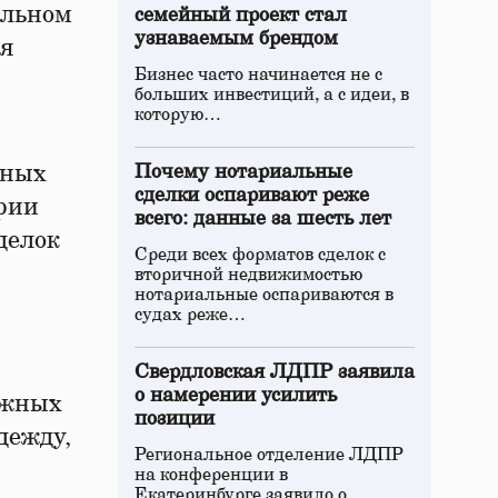
альном
семейный проект стал
узнаваемым брендом
ся
Бизнес часто начинается не с
больших инвестиций, а с идеи, в
которую…
жных
Почему нотариальные
сделки оспаривают реже
рии
всего: данные за шесть лет
делок
Среди всех форматов сделок с
вторичной недвижимостью
нотариальные оспариваются в
судах реже…
Свердловская ЛДПР заявила
о намерении усилить
ажных
позиции
дежду,
Региональное отделение ЛДПР
на конференции в
Екатеринбурге заявило о