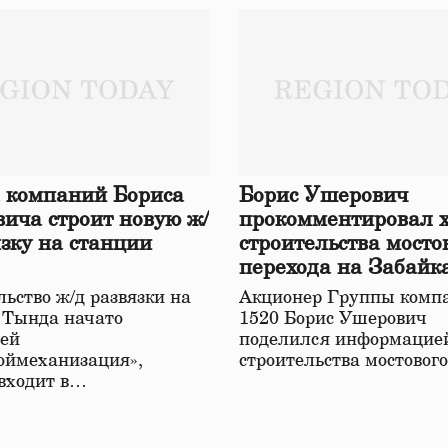
 компаний Бориса
Борис Ушерович
ича строит новую ж/
прокомментировал 
язку на станции
строительства мосто
перехода на Забайк
железной дороге
ьство ж/д развязки на
Акционер Группы комп
 Тында начато
1520 Борис Ушерович
ей
поделился информацией
оймеханизация»,
строительства мостовог
 входит в…