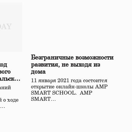
Безграничные возможности
ход
развития, не выходя из
вого
дома
альской
11 января 2021 года состоится
открытие онлайн-школы АМР
аний
SMART SCHOOL. АМР
SMART…
 о ходе
о…