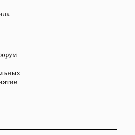
нда
форум
ильных
иятие