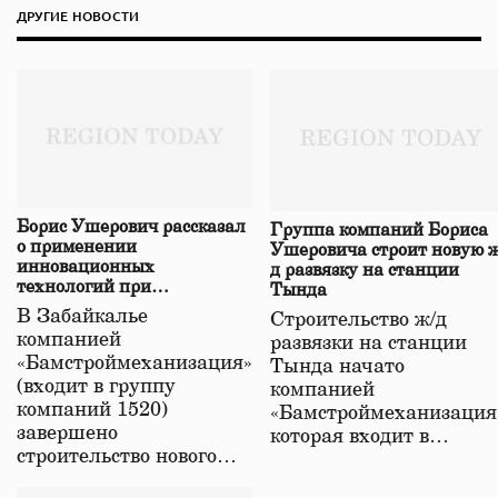
ДРУГИЕ НОВОСТИ
Борис Ушерович рассказал
Группа компаний Бориса
о применении
Ушеровича строит новую ж
инновационных
д развязку на станции
технологий при
Тында
строительстве нового моста
В Забайкалье
Строительство ж/д
в Забайкалье
компанией
развязки на станции
«Бамстроймеханизация»
Тында начато
(входит в группу
компанией
компаний 1520)
«Бамстроймеханизация
завершено
которая входит в…
строительство нового…