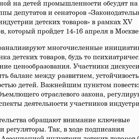
ной на детей промышленности обсудят на
пы депутатов и сенаторов «Законодатель
индустрии детских товаров» в рамках XV
в, который пройдет 14-16 апреля в Москве
оанализируют многочисленные инициати
ка детских товаров, будь то психиатричес
ние ценообразования. Участники дискусс
ить баланс между развитием, устойчивость
ностью детей. Важнейшим пунктом повестк
объемлющего отраслевого закона, регулир
спекты деятельности участников индустри
тельства обращают внимание ключевые
и регуляторы. Так, в ходе подписания
 Ассоциацией индустрии детских товаров