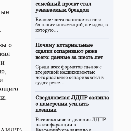
семейный проект стал
узнаваемым брендом
ные
Бизнес часто начинается не с
больших инвестиций, а с идеи, в
.
которую…
вы о
Почему нотариальные
сделки оспаривают реже
кая
всего: данные за шесть лет
ии
Среди всех форматов сделок с
ю,
вторичной недвижимостью
нотариальные оспариваются в
и
судах реже…
ующего
и.
Свердловская ЛДПР заявила
о намерении усилить
позиции
Региональное отделение ЛДПР
на конференции в
 (АИДТ)
Екатеринбурге заявило о