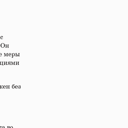
с
 Он
се меры
нциями
жен без
та во