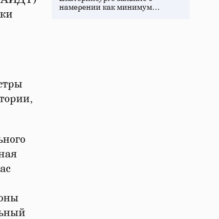
намерении как минимум…
ики
стры
тории,
ьного
ная
ас
коны
льный