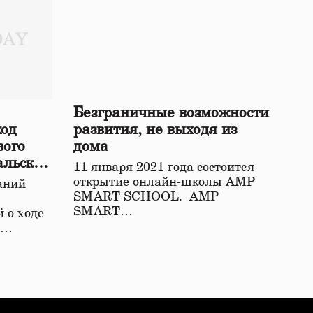
Безграничные возможности
ход
развития, не выходя из
вого
дома
альской
11 января 2021 года состоится
открытие онлайн-школы АМР
аний
SMART SCHOOL. АМР
SMART…
 о ходе
о…