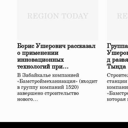
Борис Ушерович рассказал
Группа
о применении
Ушеров
инновационных
д разв
технологий при
Тында
строительстве нового моста
В Забайкалье компанией
Строител
в Забайкалье
«Бамстроймеханизация» (входит
станции
в группу компаний 1520)
компани
завершено строительство
«Бамстр
нового…
которая