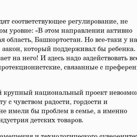
дят соответствующее регулирование, не
м уровне: «В этом направлении активно
 область, Башкортостан. Но все-таки у на
 закон, который поддерживал бы ребенка.
тает на него! И здесь надо задействовать в
 протекционистские, связанные с префере
ой крупный национальный проект невозмо
у с чувством радости, гордости и
не имели бы проблем в семье, а именно
дустрия детских товаров.
замещения и технологического суверените