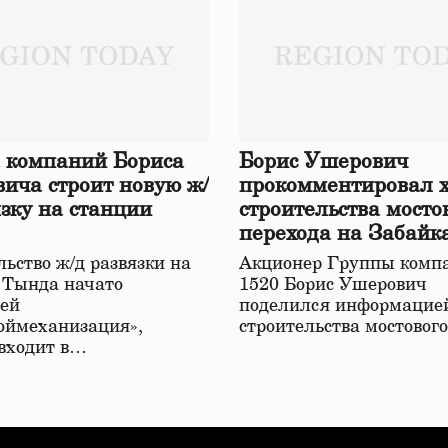
 компаний Бориса
Борис Ушерович
ича строит новую ж/
прокомментировал 
язку на станции
строительства мосто
перехода на Забайк
железной дороге
ьство ж/д развязки на
Акционер Группы комп
 Тында начато
1520 Борис Ушерович
ей
поделился информацией
оймеханизация»,
строительства мостовог
 входит в…