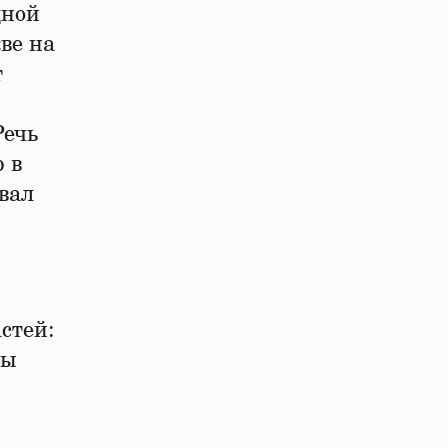
дной
ве на
т
Речь
 в
вал
стей:
ты