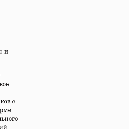
ю и
т
вое
ков с
орме
льного
кий