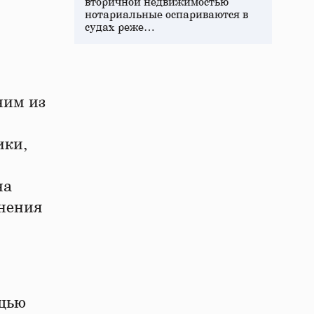
вторичной недвижимостью
нотариальные оспариваются в
судах реже…
ним из
ики,
на
инения
ощью