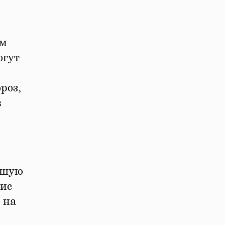
ям
огут
роз,
в
йшую
вис
 на