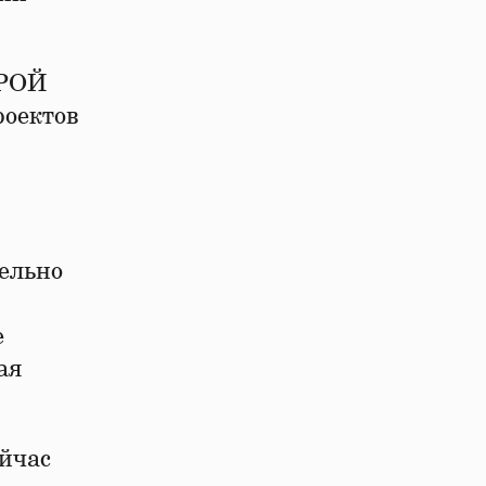
РОЙ
роектов
ельно
е
ая
йчас