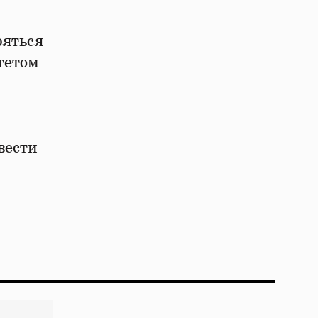
ряться
тетом
вести