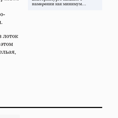
намерении как минимум…
о-
я.
в лоток
 этом
ельзя,