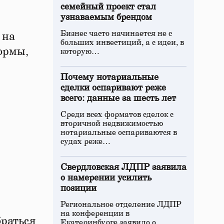
семейный проект стал
узнаваемым брендом
Бизнес часто начинается не с
 на
больших инвестиций, а с идеи, в
ормы,
которую…
Почему нотариальные
сделки оспаривают реже
всего: данные за шесть лет
Среди всех форматов сделок с
вторичной недвижимостью
нотариальные оспариваются в
судах реже…
Свердловская ЛДПР заявила
о намерении усилить
позиции
Региональное отделение ЛДПР
на конференции в
браться
Екатеринбурге заявило о