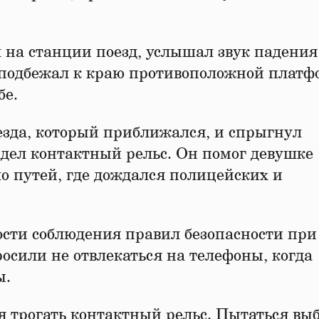
на станции поезд, услышал звук падения
он подбежал к краю противоположной платф
бе.
езда, который приближался, и спрыгнул
адел контактный рельс. Он помог девушке
ло путей, где дождался полицейских и
сти соблюдения правил безопасности при
осили не отвлекаться на телефоны, когда
ы.
 трогать контактный рельс. Пытаться вы