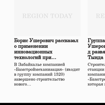
Борис Ушерович рассказал
Группа
о применении
Ушеров
инновационных
д разв
технологий при
Тында
строительстве нового моста
В Забайкалье компанией
Строител
в Забайкалье
«Бамстроймеханизация» (входит
станции
в группу компаний 1520)
компани
завершено строительство
«Бамстр
нового…
которая