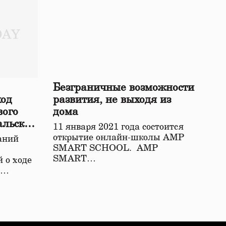
Безграничные возможности
ход
развития, не выходя из
вого
дома
альской
11 января 2021 года состоится
открытие онлайн-школы АМР
аний
SMART SCHOOL. АМР
SMART…
 о ходе
о…