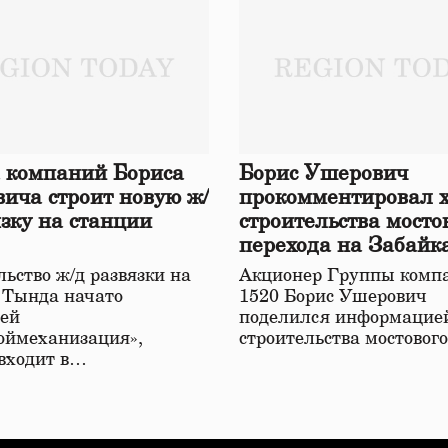
 компаний Бориса
Борис Ушерович
ича строит новую ж/
прокомментировал 
язку на станции
строительства мосто
перехода на Забайк
железной дороге
ьство ж/д развязки на
Акционер Группы комп
 Тында начато
1520 Борис Ушерович
ей
поделился информацией
оймеханизация»,
строительства мостовог
 входит в…