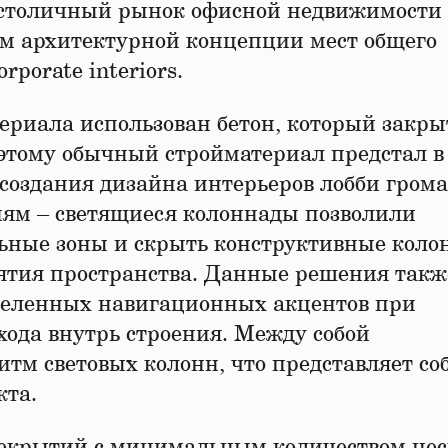
 столичный рынок офисной недвижимости
ком архитектурной концепции мест общего
porate interiors.
териала использован бетон, который закры
этому обычный стройматериал предстал в
 создания дизайна интерьеров лобби гром
ям – светящиеся колоннады позволили
ьные зоны и скрыть конструктивные коло
иятия пространства. Данные решения такж
деленных навигационных акцентов при
хода внутрь строения. Между собой
тм световых колонн, что представляет со
кта.
екрытий с минимальным количеством не