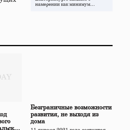
намерении как минимум…
Безграничные возможности
ход
развития, не выходя из
вого
дома
альской