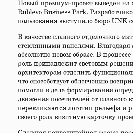
Новый премиум-проект выведен на
Rublevo Business Park. Разработчи
пользования выступило бюро UNK cor
В качестве главного отделочного ма
стеклянными панелями. Благодаря 
абсолютно новом образе. В процессе
роль принадлежит световым решени
архитекторам отделить функционал
что способствует облегчению воспр
помогли в деле формирования опре
движения посетителей от главного в
перекликаются логотип рельефа и ри
своего рода визитную карточку прое
Сложная криволинейная форма пер