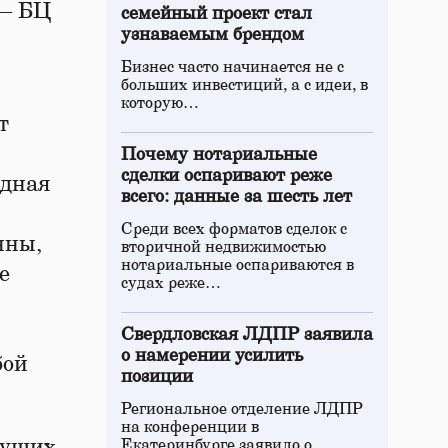
 – БЦ
семейный проект стал
узнаваемым брендом
Бизнес часто начинается не с
больших инвестиций, а с идеи, в
которую…
т
Почему нотариальные
сделки оспаривают реже
адная
всего: данные за шесть лет
Среди всех форматов сделок с
нны,
вторичной недвижимостью
нотариальные оспариваются в
е
судах реже…
Свердловская ЛДПР заявила
о намерении усилить
бой
позиции
Региональное отделение ЛДПР
на конференции в
сущих
Екатеринбурге заявило о