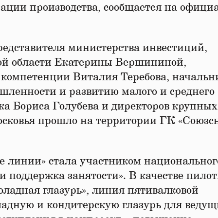
ации производства, сообщается на офици
редставителя министерства инвестиций,
ой области Екатерины Вершининой,
 компетенции Виталия Теребова, начальн
шленности и развитию малого и среднего
ка Бориса Голубева и директоров крупных
ковья прошло на территории ГК «Союзсн
е линии» стала участником национальног
и поддержка занятости». В качестве пилот
оладная глазурь», линия пятивалковой
адную и кондитерскую глазурь для ведущ