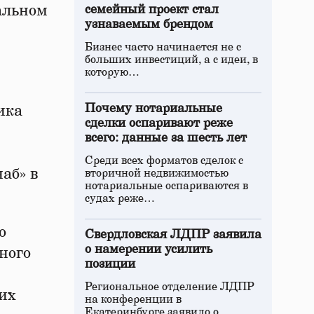
альном
семейный проект стал
узнаваемым брендом
Бизнес часто начинается не с
больших инвестиций, а с идеи, в
которую…
Почему нотариальные
ика
сделки оспаривают реже
всего: данные за шесть лет
Среди всех форматов сделок с
аб» в
вторичной недвижимостью
нотариальные оспариваются в
судах реже…
о
Свердловская ЛДПР заявила
о намерении усилить
ного
позиции
Региональное отделение ЛДПР
их
на конференции в
Екатеринбурге заявило о