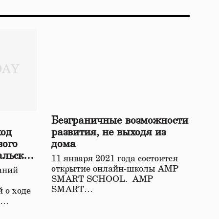
Безграничные возможности
ход
развития, не выходя из
вого
дома
альской
11 января 2021 года состоится
открытие онлайн-школы АМР
аний
SMART SCHOOL. АМР
SMART…
 о ходе
о…