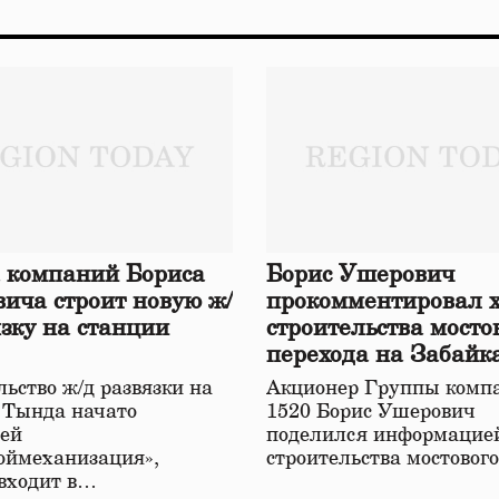
 компаний Бориса
Борис Ушерович
ича строит новую ж/
прокомментировал 
язку на станции
строительства мосто
перехода на Забайк
железной дороге
ьство ж/д развязки на
Акционер Группы комп
 Тында начато
1520 Борис Ушерович
ей
поделился информацией
оймеханизация»,
строительства мостовог
 входит в…