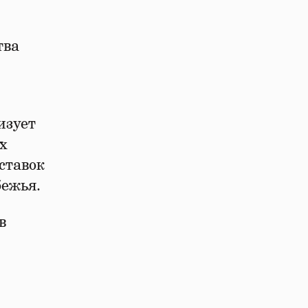
тва
изует
х
ставок
бежья.
в