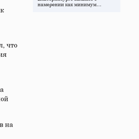
намерении как минимум…
 к
, что
ия
ва
ной
в на