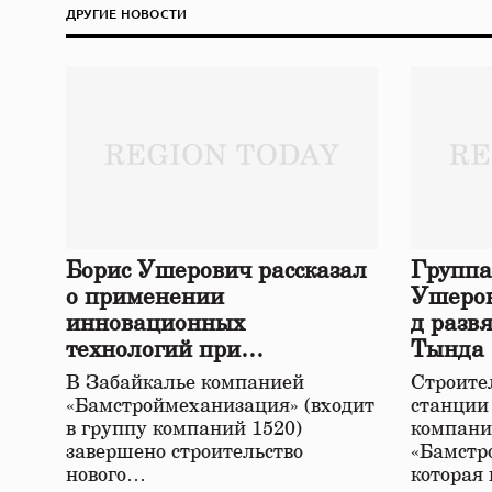
ДРУГИЕ НОВОСТИ
Борис Ушерович рассказал
Группа
о применении
Ушеров
инновационных
д разв
технологий при
Тында
строительстве нового моста
В Забайкалье компанией
Строител
в Забайкалье
«Бамстроймеханизация» (входит
станции
в группу компаний 1520)
компани
завершено строительство
«Бамстр
нового…
которая