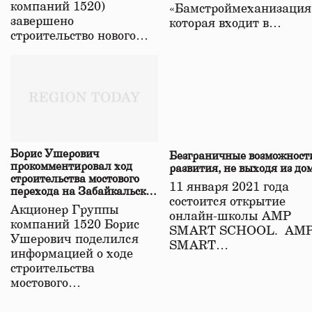
компаний 1520)
«Бамстроймеханизация
завершено
которая входит в…
строительство нового…
Борис Ушерович
Безграничные возможност
прокомментировал ход
развития, не выходя из до
строительства мостового
11 января 2021 года
перехода на Забайкальской
состоится открытие
железной дороге
Акционер Группы
онлайн-школы АМР
компаний 1520 Борис
SMART SCHOOL. АМ
Ушерович поделился
SMART…
информацией о ходе
строительства
мостового…