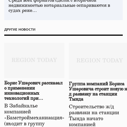
Среди всех форматов сделок с вторичной
недвижимостью нотариальные оспариваются в
судах реже…
ДРУГИЕ НОВОСТИ
Борис Ушерович рассказал
Группа компаний Бориса
о применении
Ушеровича строит новую ж
инновационных
д развязку на станции
технологий при
Тында
строительстве нового моста
В Забайкалье
Строительство ж/д
в Забайкалье
компанией
развязки на станции
«Бамстроймеханизация»
Тында начато
(входит в группу
компанией