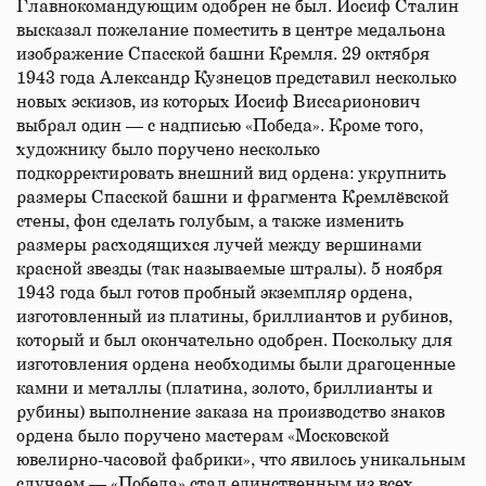
Главнокомандующим одобрен не был. Иосиф Сталин
высказал пожелание поместить в центре медальона
изображение Спасской башни Кремля. 29 октября
1943 года Александр Кузнецов представил несколько
новых эскизов, из которых Иосиф Виссарионович
выбрал один — с надписью «Победа». Кроме того,
художнику было поручено несколько
подкорректировать внешний вид ордена: укрупнить
размеры Спасской башни и фрагмента Кремлёвской
стены, фон сделать голубым, а также изменить
размеры расходящихся лучей между вершинами
красной звезды (так называемые штралы). 5 ноября
1943 года был готов пробный экземпляр ордена,
изготовленный из платины, бриллиантов и рубинов,
который и был окончательно одобрен. Поскольку для
изготовления ордена необходимы были драгоценные
камни и металлы (платина, золото, бриллианты и
рубины) выполнение заказа на производство знаков
ордена было поручено мастерам «Московской
ювелирно-часовой фабрики», что явилось уникальным
случаем — «Победа» стал единственным из всех