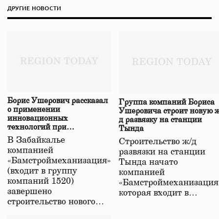
ДРУГИЕ НОВОСТИ
Борис Ушерович рассказал
Группа компаний Бориса
о применении
Ушеровича строит новую ж
инновационных
д развязку на станции
технологий при
Тында
строительстве нового моста
В Забайкалье
Строительство ж/д
в Забайкалье
компанией
развязки на станции
«Бамстроймеханизация»
Тында начато
(входит в группу
компанией
компаний 1520)
«Бамстроймеханизация
завершено
которая входит в…
строительство нового…