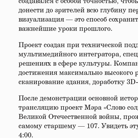
создавался с особой точностью, чтоб
донести до зрителей всю глубину п
визуализация — это способ сохрани
важнейшие уроки прошлого.
Проект создан при технической п
мультимедийного интегратора, спе
решениях в сфере культуры. Компан
достижения максимально высокого 
сканирование здания, доработку 3D
После демонстрации основной истори
трансляцию проект Мэра «Слово сол
Великой Отечественной войны, прож
самому старшему — 107. Увидеть эту
4:00.