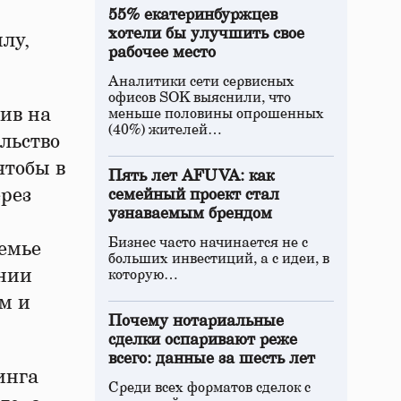
55% екатеринбуржцев
хотели бы улучшить свое
лу,
рабочее место
Аналитики сети сервисных
офисов SOK выяснили, что
ив на
меньше половины опрошенных
(40%) жителей…
льство
чтобы в
Пять лет AFUVA: как
рез
семейный проект стал
узнаваемым брендом
Бизнес часто начинается не с
емье
больших инвестиций, а с идеи, в
ании
которую…
м и
Почему нотариальные
сделки оспаривают реже
всего: данные за шесть лет
инга
Среди всех форматов сделок с