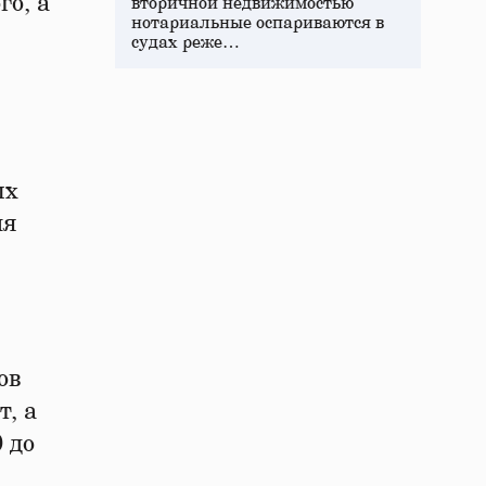
го, а
вторичной недвижимостью
нотариальные оспариваются в
судах реже…
ых
ля
ов
, а
 до