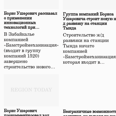
Борис Ушерович рассказал
Группа компаний Бориса
о применении
Ушеровича строит новую ж
инновационных
д развязку на станции
технологий при
Тында
строительстве нового моста
В Забайкалье
Строительство ж/д
в Забайкалье
компанией
развязки на станции
«Бамстроймеханизация»
Тында начато
(входит в группу
компанией
компаний 1520)
«Бамстроймеханизация
завершено
которая входит в…
строительство нового…
Борис Ушерович
Безграничные возможност
прокомментировал ход