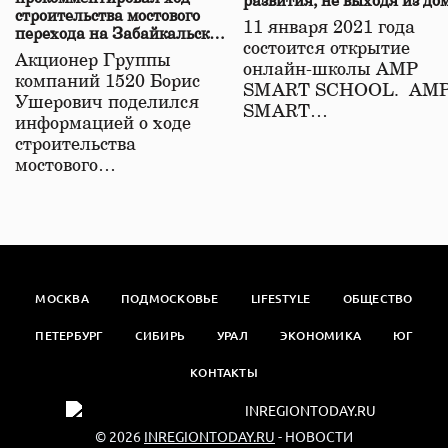
развития, не выходя из до
строительства мостового
11 января 2021 года
перехода на Забайкальской
состоится открытие
железной дороге
Акционер Группы
онлайн-школы АМР
компаний 1520 Борис
SMART SCHOOL. АМ
Ушерович поделился
SMART…
информацией о ходе
строительства
мостового…
МОСКВА
ПОДМОСКОВЬЕ
LIFESTYLE
ОБЩЕСТВО
ПЕТЕРБУРГ
СИБИРЬ
УРАЛ
ЭКОНОМИКА
ЮГ
КОНТАКТЫ
© 2026
INREGIONTODAY.RU
- НОВОСТИ