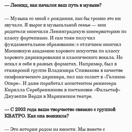
— Леонид, как начался ваш путь в музыке?
— Музыка со мной с рождения, как бы громко это ни
звучало. Я вырос в музыкальной семье — мои
родители окончили Ленинградскую консерваторию по
классу фортепиано. И сам тоже получил
фундаментальное образование: с отличием окончил
Московскую академию хорового искусства по классу
хорового дирижирования и классического вокала. Но
искал я себя в разных форматах. Например, был в
стажерской группе Владимира Спивакова в качестве
симфонического дирижера, пел как солист в «Геликон-
Опере». И даже поработал ассистентом режиссера
Кирилла Серебренникова в постановке «Фальстаф»
Джузеппе Верди в Мариинском театре.
— С 2003 года ваше творчество связано с группой
КВАТРО. Как она возникла?
— Это история родом из юности. Мы вместе с