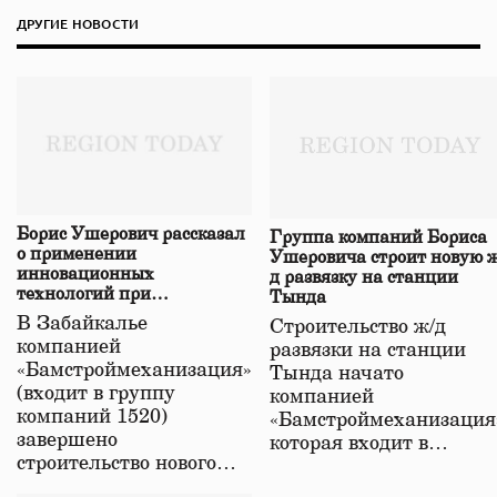
ДРУГИЕ НОВОСТИ
Борис Ушерович рассказал
Группа компаний Бориса
о применении
Ушеровича строит новую ж
инновационных
д развязку на станции
технологий при
Тында
строительстве нового моста
В Забайкалье
Строительство ж/д
в Забайкалье
компанией
развязки на станции
«Бамстроймеханизация»
Тында начато
(входит в группу
компанией
компаний 1520)
«Бамстроймеханизация
завершено
которая входит в…
строительство нового…