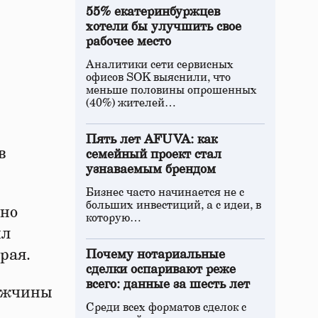
55% екатеринбуржцев
хотели бы улучшить свое
рабочее место
Аналитики сети сервисных
офисов SOK выяснили, что
меньше половины опрошенных
(40%) жителей…
Пять лет AFUVA: как
в
семейный проект стал
узнаваемым брендом
Бизнес часто начинается не с
больших инвестиций, а с идеи, в
нно
которую…
ил
рая.
Почему нотариальные
сделки оспаривают реже
всего: данные за шесть лет
мужчины
Среди всех форматов сделок с