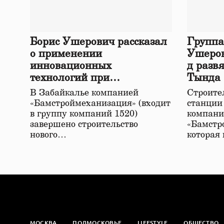
Борис Ушерович рассказал
Группа
о применении
Ушеров
инновационных
д разв
технологий при
Тында
строительстве нового моста
В Забайкалье компанией
Строител
в Забайкалье
«Бамстроймеханизация» (входит
станции
в группу компаний 1520)
компани
завершено строительство
«Бамстр
нового…
которая
МОСКВА
ПОДМОСКОВЬЕ
LIFESTYLE
ОБЩЕСТВО