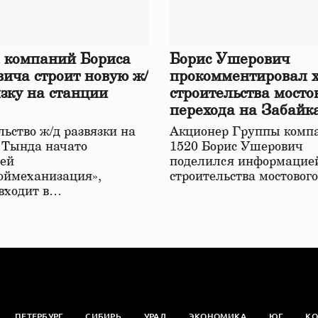
 компаний Бориса
Борис Ушерович
ича строит новую ж/
прокомментировал 
язку на станции
строительства мосто
перехода на Забайк
железной дороге
ьство ж/д развязки на
Акционер Группы комп
 Тында начато
1520 Борис Ушерович
ей
поделился информацией
оймеханизация»,
строительства мостовог
 входит в…
ПЕТЕРБУРГ
СИБИРЬ
УРАЛ
ЭКОНОМИКА
ЮГ
КО