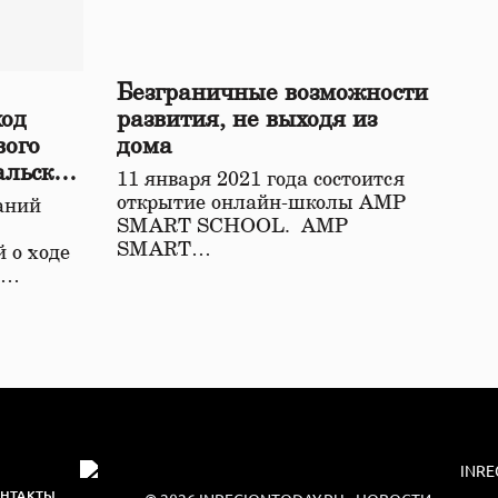
Безграничные возможности
ход
развития, не выходя из
вого
дома
альской
11 января 2021 года состоится
открытие онлайн-школы АМР
аний
SMART SCHOOL. АМР
SMART…
 о ходе
о…
НТАКТЫ