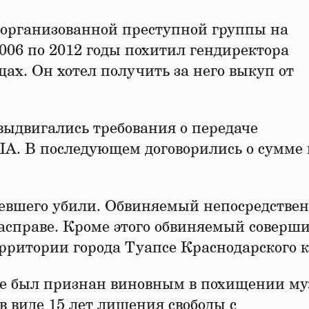
е организованной преступной группы на
006 по 2012 годы похитил гендиректора
х. Он хотел получить за него выкуп от
ыдвигались требования о передаче
А. В последующем договорились о сумме 
певшего убили. Обвиняемый непосредстве
асправе. Кроме этого обвиняемый соверш
рритории города Туапсе Краснодарского к
уже был признан виновным в похищении 
в виде 15 лет лишения свободы с