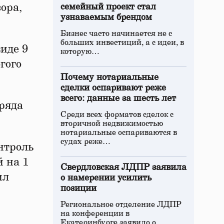
ора,
семейный проект стал
узнаваемым брендом
Бизнес часто начинается не с
больших инвестиций, а с идеи, в
иде 9
которую…
гого
Почему нотариальные
сделки оспаривают реже
всего: данные за шесть лет
ряда
Среди всех форматов сделок с
вторичной недвижимостью
нотариальные оспариваются в
судах реже…
нтроль
 на 1
Свердловская ЛДПР заявила
ил
о намерении усилить
позиции
Региональное отделение ЛДПР
на конференции в
Екатеринбурге заявило о