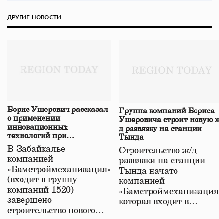
ДРУГИЕ НОВОСТИ
Борис Ушерович рассказал
Группа компаний Бориса
о применении
Ушеровича строит новую ж
инновационных
д развязку на станции
технологий при
Тында
строительстве нового моста
В Забайкалье
Строительство ж/д
в Забайкалье
компанией
развязки на станции
«Бамстроймеханизация»
Тында начато
(входит в группу
компанией
компаний 1520)
«Бамстроймеханизация
завершено
которая входит в…
строительство нового…