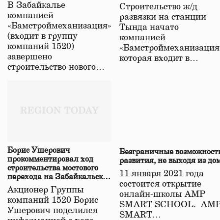
строительстве нового моста
В Забайкалье
Строительство ж/д
в Забайкалье
компанией
развязки на станции
«Бамстроймеханизация»
Тында начато
(входит в группу
компанией
компаний 1520)
«Бамстроймеханизация
завершено
которая входит в…
строительство нового…
Борис Ушерович
Безграничные возможност
прокомментировал ход
развития, не выходя из до
строительства мостового
11 января 2021 года
перехода на Забайкальской
состоится открытие
железной дороге
Акционер Группы
онлайн-школы АМР
компаний 1520 Борис
SMART SCHOOL. АМ
Ушерович поделился
SMART…