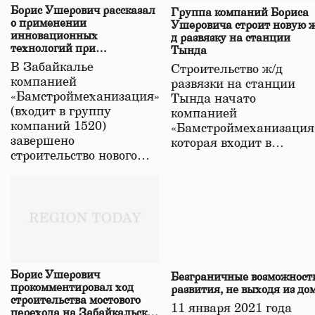
Борис Ушерович рассказал
Группа компаний Бориса
о применении
Ушеровича строит новую ж
инновационных
д развязку на станции
технологий при
Тында
строительстве нового моста
В Забайкалье
Строительство ж/д
в Забайкалье
компанией
развязки на станции
«Бамстроймеханизация»
Тында начато
(входит в группу
компанией
компаний 1520)
«Бамстроймеханизация
завершено
которая входит в…
строительство нового…
Борис Ушерович
Безграничные возможност
прокомментировал ход
развития, не выходя из до
строительства мостового
11 января 2021 года
перехода на Забайкальской