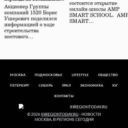
состоится открытие
железной дороге
Акционер Группы
онлайн-школы АМР
компаний 1520 Борис
SMART SCHOOL. АМ
Ушерович поделился
SMART…
информацией о ходе
строительства
мостового…
МОСКВА
ПОДМОСКОВЬЕ
LIFESTYLE
ОБЩЕСТВО
ПЕТЕРБУРГ
СИБИРЬ
УРАЛ
ЭКОНОМИКА
ЮГ
КОНТАКТЫ
© 2026
INREGIONTODAY.RU
- НОВОСТИ
МОСКВА. В РЕГИОНЕ СЕГОДНЯ